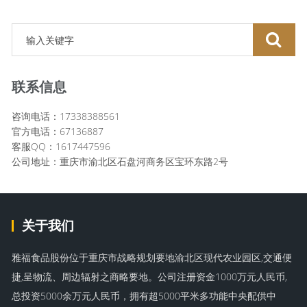
联系信息
咨询电话：17338388561
官方电话：67136887
客服QQ：1617447596
公司地址：重庆市渝北区石盘河商务区宝环东路2号
关于我们
雅福食品股份位于重庆市战略规划要地渝北区现代农业园区,交通便
捷,呈物流、周边辐射之商略要地。公司注册资金1000万元人民币,
总投资5000余万元人民币，拥有超5000平米多功能中央配供中