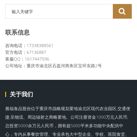
联系信息
咨询电话：17338388561
官方电话：67136887
客服QQ：1617447596
公司地址：重庆市渝北区石盘河商务区宝环东路2号
关于我们
雅福食品股份位于重庆市战略规划要地渝北区现代农业园区,交通便
捷,呈物流、周边辐射之商略要地。公司注册资金1000万元人民币,
总投资5000余万元人民币，拥有超5000平米多功能中央配供中
心，专内从事餐饮管理、专业承包大中型企业、学校、医院食堂、