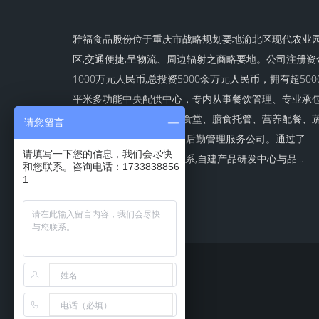
雅福食品股份位于重庆市战略规划要地渝北区现代农业
区,交通便捷,呈物流、周边辐射之商略要地。公司注册资
1000万元人民币,总投资5000余万元人民币，拥有超500
平米多功能中央配供中心，专内从事餐饮管理、专业承
大中型企业、学校、医院食堂、膳食托管、营养配餐、
请您留言
菜粮油配供等-体化经营的后勤管理服务公司。通过了
请填写一下您的信息，我们会尽快
IS022000食品安全管理体系,自建产品研发中心与品...
和您联系。咨询电话：1733838856
1