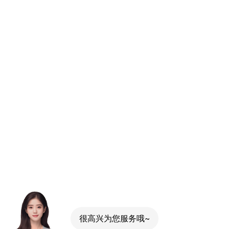
很高兴为您服务哦~