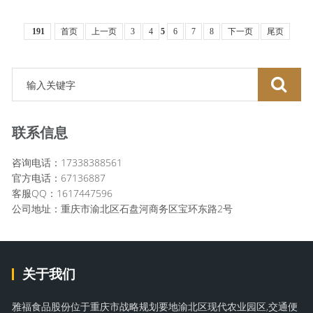
191
首页
上一页
3
4
5
6
7
8
下一页
尾页
联系信息
咨询电话：17338388561
官方电话：67136887
客服QQ：1617447596
公司地址：重庆市渝北区石盘河商务区宝环东路2号
关于我们
雅福食品股份位于重庆市战略规划要地渝北区现代农业园区,交通便